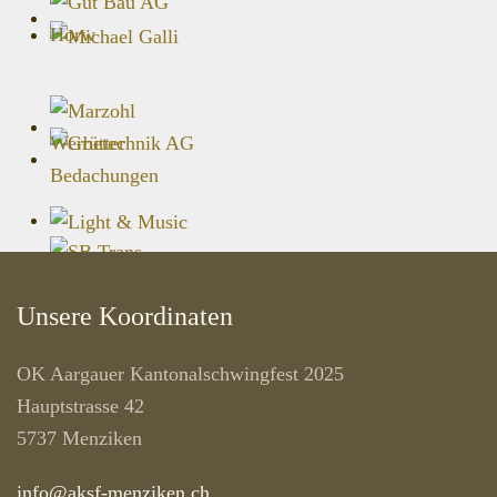
Unsere Koordinaten
OK Aargauer Kantonalschwingfest 2025
Hauptstrasse 42
5737 Menziken
info@aksf-menziken.ch